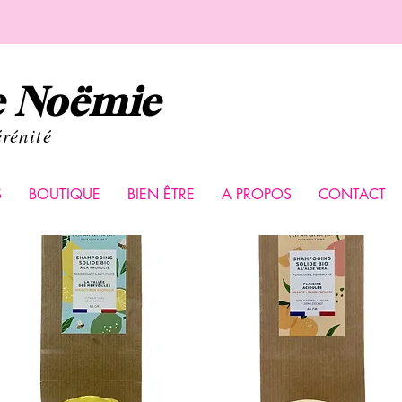
de Noëmie
érénité
S
BOUTIQUE
BIEN ÊTRE
A PROPOS
CONTACT