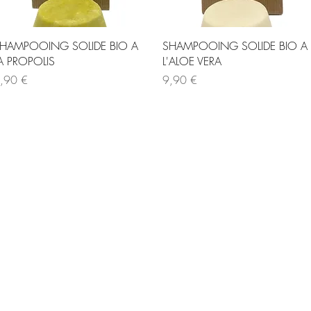
Aperçu rapide
Aperçu rapide
HAMPOOING SOLIDE BIO A
SHAMPOOING SOLIDE BIO A
A PROPOLIS
L'ALOE VERA
ix
Prix
,90 €
9,90 €