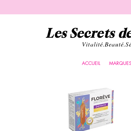
Les Secrets 
Vital
ité.Beauté.S
ACCUEIL
MARQUE