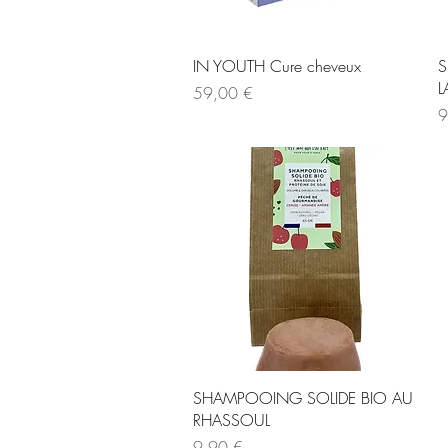
Aperçu rapide
IN YOUTH Cure cheveux
S
L
Prix
59,00 €
Pr
9
Aperçu rapide
SHAMPOOING SOLIDE BIO AU
RHASSOUL
Prix
9,90 €