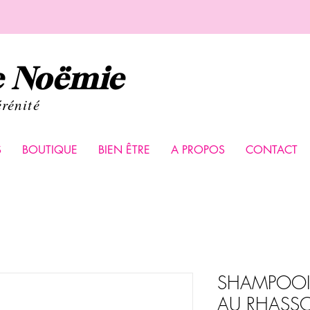
de Noëmie
érénité
S
BOUTIQUE
BIEN ÊTRE
A PROPOS
CONTACT
SHAMPOOI
AU RHASS