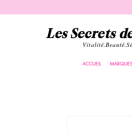
Les Secrets 
Vital
ité.Beauté.S
ACCUEIL
MARQUE