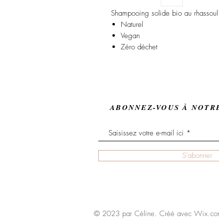
Shampooing solide bio au rhassou
Naturel
Vegan
Zéro déchet
ABONNEZ-VOUS À NOTR
S'abonner
© 2023 par Céline. Créé avec
Wix.co