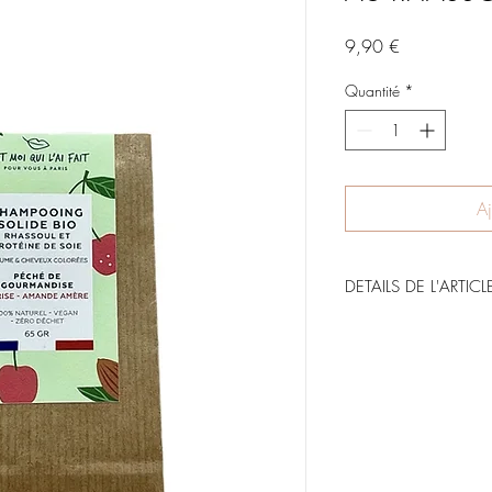
Prix
9,90 €
Quantité
*
Aj
DETAILS DE L'ARTICL
Shampooing solide bio 
Fragrance ce
Péché de gour
Un shampooing solide b
shampooing standard