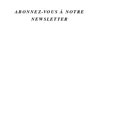
ABONNEZ-VOUS À NOTRE
NEWSLETTER
S'abonner
FAQ
Facebook
À propos
Livraison et
Instagram
Contact
retours
Politique du
magasin
© 2023 par Céline. Créé avec
Wix.com