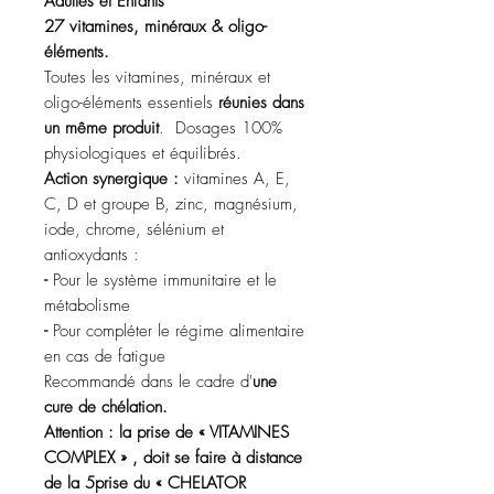
Adultes et Enfants
27 vitamines, minéraux & oligo-
éléments.
Toutes les vitamines, minéraux et
oligo-éléments essentiels
réunies dans
un même produit
.
Dosages 100%
physiologiques et équilibrés.
Action synergique :
vitamines A, E,
C, D et groupe B, zinc, magnésium,
iode, chrome, sélénium et
antioxydants :
-
Pour le système immunitaire et le
métabolisme
-
Pour compléter le régime alimentaire
en cas de fatigue
Recommandé dans le cadre d'
une
cure de chélation.
Attention : la prise de « VITAMINES
COMPLEX » , doit se faire à distance
de la 5
prise du « CHELATOR