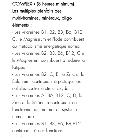
COMPLEX » (8 heures minimum).
Les multiples bienfaits des
multivitamines, minéraux, oligo-
éléments :
-
Les vitamines B1, B2, B3, B6, B12,
C, le Magnésium et l'Iode contribuent
au métabolisme énergétique normal
-
Les vitamines B2, B3, B6, B12, C et
le Magnésium contribuent à réduire la
fatigue.
-
Les vitamines B2, C, E, le Zinc et le
Sélénium, contribuent à protéger les
cellules contre le stress oxydatif.
-
Les vitamines A, B6, B12, C, D, le
Zinc et le Sélénium contribuent au
fonctionnement normal du système
immunitaire.
-
Les vitamines B1, B3, B6, B8,B12
contribuent à des fonctions