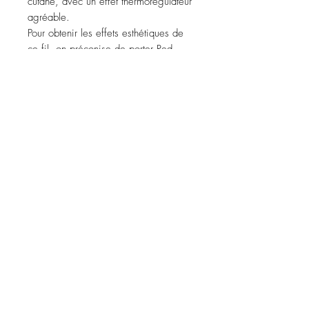
cutané, avec un effet thermorégulateur
agréable.
Pour obtenir les effets esthétiques de
ce fil, on préconise de porter Red
Wave Bermuda tous les jours pendant
8 heures au moins par jour.
Avec traitement antimicrobien.
ABONNEZ-VOUS À NOTRE
NEWSLETTER
S'abonner
FAQ
Facebook