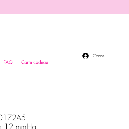
Connexion
FAQ
Carte cadeau
 0172A5
on 12 mmHg