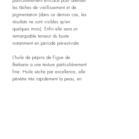
particulièrement efficace pour atténuer
les tâches de vieillissement et de
pigmentation (dans ce dernier cas, les
résultats ne sont visibles qu’en
quelques mois). Enfin elle sera un
remarquable tenseur du buste
notamment en période pré-estivale
L’huile de pépins de Figue de
Barbarie a une texture particulièrement
fine. Huile sèche par excellence, elle
pénètre très rapidement la peau, en
trois à quatre minutes seulement. Elle
vous laissera donc un peau hydratée
et non grasse. La finesse
exceptionnelle de cette huile vous
permettra de l'étaler très facilement sur
la peau. Seules quelques gouttes
suffisent.