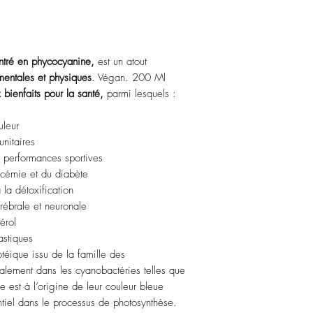
dose recommandée et ne
des jeunes enfants.
Les personnes diabétiq
apporté par la glycéri
par prise.
ntré en phycocyanine,
est un atout
entales et physiques
. Végan. 200 Ml
bienfaits pour la santé,
parmi lesquels :
uleur
nitaires
s performances sportives
lycémie et du diabète
 la détoxification
érébrale et neuronale
érol
astiques
téique issu de la famille des
palement dans les cyanobactéries telles que
le est à l’origine de leur couleur bleue
entiel dans le processus de photosynthèse.