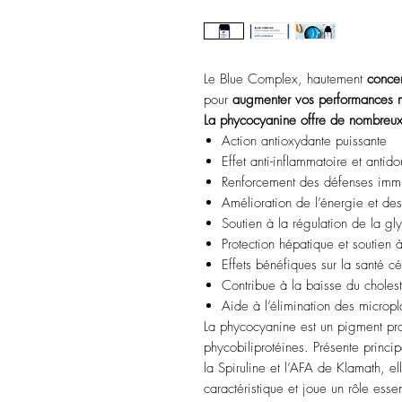
Le Blue Complex, hautement
conce
pour
augmenter vos performances m
La phycocyanine offre de nombreux 
Action antioxydante puissante
Effet anti-inflammatoire et antido
Renforcement des défenses immu
Amélioration de l’énergie et de
Soutien à la régulation de la g
Protection hépatique et soutien à
Effets bénéfiques sur la santé c
Contribue à la baisse du cholest
Aide à l’élimination des micropl
La phycocyanine est un pigment pro
phycobiliprotéines. Présente princi
la Spiruline et l’AFA de Klamath, el
caractéristique et joue un rôle ess