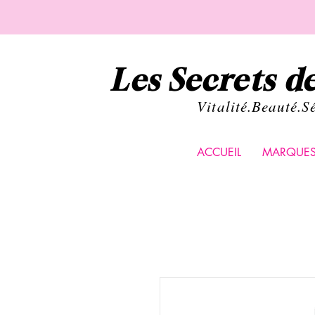
Les Secrets 
Vital
ité.Beauté.S
ACCUEIL
MARQUE