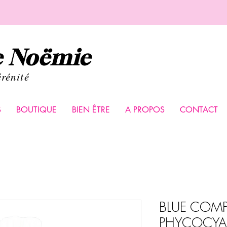
de Noëmie
érénité
S
BOUTIQUE
BIEN ÊTRE
A PROPOS
CONTACT
BLUE COMP
PHYCOCYA